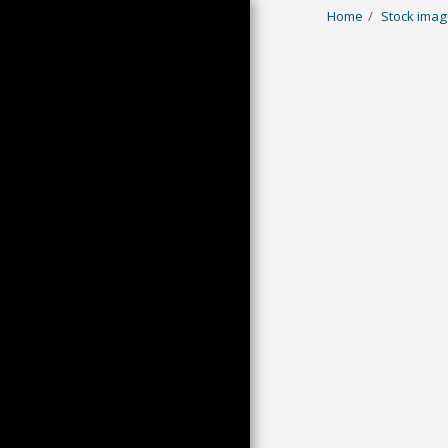
Home
Stock ima
HOME
STOCK IMAGES
LE DOSSIER DE L'IMAGE
DU JOUR
TRADE AND TARIFFS
ARCHIVES
INVITÉS INVITÉES
NEWS
WHO?