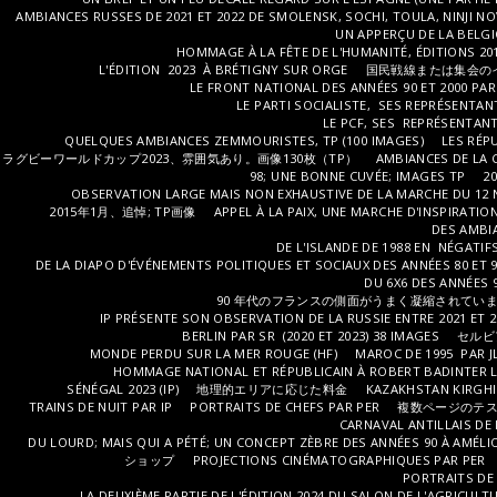
AMBIANCES RUSSES DE 2021 ET 2022 DE SMOLENSK, SOCHI, TOULA, NINJI N
UN APPERÇU DE LA BELGI
HOMMAGE À LA FÊTE DE L'HUMANITÉ, ÉDITIONS 2017,
L'ÉDITION 2023 À BRÉTIGNY SUR ORGE
国民戦線または集会のイラ
LE FRONT NATIONAL DES ANNÉES 90 ET 2000 PAR 
LE PARTI SOCIALISTE, SES REPRÉSENTAN
LE PCF, SES REPRÉSENTANT
QUELQUES AMBIANCES ZEMMOURISTES, TP (100 IMAGES)
LES RÉP
ラグビーワールドカップ2023、雰囲気あり。画像130枚（TP）
AMBIANCES DE LA 
98; UNE BONNE CUVÉE; IMAGES TP
2
OBSERVATION LARGE MAIS NON EXHAUSTIVE DE LA MARCHE DU 12 N
2015年1月、追悼; TP画像
APPEL À LA PAIX, UNE MARCHE D'INSPIRATIO
DES AMBIA
DE L'ISLANDE DE 1988 EN NÉGATI
DE LA DIAPO D'ÉVÉNEMENTS POLITIQUES ET SOCIAUX DES ANNÉES 80 ET 9
DU 6X6 DES ANNÉES 9
90 年代のフランスの側面がうまく凝縮されていま
IP PRÉSENTE SON OBSERVATION DE LA RUSSIE ENTRE 2021 ET 2
BERLIN PAR SR (2020 ET 2023) 38 IMAGES
セルビア 
MONDE PERDU SUR LA MER ROUGE (HF)
MAROC DE 1995 PAR J
HOMMAGE NATIONAL ET RÉPUBLICAIN À ROBERT BADINTER LE
SÉNÉGAL 2023 (IP)
地理的エリアに応じた料金
KAZAKHSTAN KIRGHIZ
TRAINS DE NUIT PAR IP
PORTRAITS DE CHEFS PAR PER
複数ページのテ
CARNAVAL ANTILLAIS DE 
DU LOURD; MAIS QUI A PÉTÉ; UN CONCEPT ZÈBRE DES ANNÉES 90 À AMÉL
ショップ
PROJECTIONS CINÉMATOGRAPHIQUES PAR PER
PORTRAITS DE
LA DEUXIÈME PARTIE DE L'ÉDITION 2024 DU SALON DE L'AGRICULT