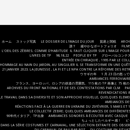
ホーム
ストック写真
LE DOSSIER DE L'IMAGE DU JOUR
貿易と関税
ARCH
誰？
緩やかなポートフォリオ
FILM
L'OEIL DES ZÈBRES; COMME D'HABITUDE IL FAUT CLIQUER SUR L'IMAGE POUR
LIVRES DE TP
98,18,22
PEOPLE BY TP
グローバルコンテ
ENTRÉE EN CHIRAQUIE , 1995 PAR LE COL
HOMMAGE AU NAIN DU JARDIN, AU SINGULIER IL SE TRANSFORME EN UNE QUÊT
21 JANVIER 2023; LA JEUNESSE , LA FI ET LE NPA CONTRE LA RÉFORME DES RET
ウサギの年
1 月 23 日の怒
AMBIANCES FERROVIAIRE
フランス、ヨーロッパ、ロシアの鉄道の雰囲気、115 枚の TP 画像と 75 枚の I
ARCHIVES DU FRONT NATIONAL ET DE SES CONTESTATIONS PAR CLM
PA
REVENDICATIONS 
LE TRAVAIL DANS SA DIVERSITE ET SON APPROCHE VISUELLE, QUELQUES ELE
AMBIANCES DES
RÉACTIONS FACE À LA GUERRE EN UKRAINE DU 25FÉVRIER, 5 MARS ET 
LE COLLECTIF ZEBRE; QUELQUES AMBIANCES DE DIFFÉRENT
90年代イタリア、TP出身
AMBIANCES SONORES À ÉCOUTER AVEC CASQUE
ちょっとしたベルギー感！
ビ
DANS LA SÉRIE COSTUMES ET CARNAVAL, UNE SÉLECTION EXTRAITE DES OBSER
DU CARNAVAL DE PAU PAR POT
DU COSTUME EN SITUATI