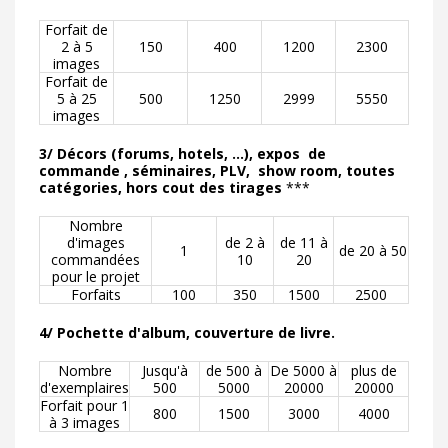
Forfait de
2 à 5
150
400
1200
2300
images
Forfait de
5 à 25
500
1250
2999
5550
images
3/ Décors (forums, hotels, ...), expos de
commande , séminaires, PLV, show room, toutes
catégories, hors cout des tirages
***
Nombre
d'images
de 2 à
de 11 à
1
de 20 à 50
commandées
10
20
pour le projet
Forfaits
100
350
1500
2500
4/ Pochette d'album, couverture de livre.
Nombre
Jusqu'à
de 500 à
De 5000 à
plus de
d'exemplaires
500
5000
20000
20000
Forfait pour 1
800
1500
3000
4000
à 3 images