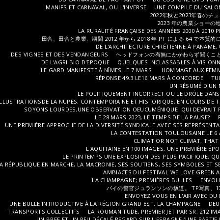
MANIFS ET CARNAVAL, OU L'INVERSE
UNE COMPILE DU SALON 
2022年秋と2023年春のチ
2023 年の農業ショーの
LA RURALITÉ FRANÇAISE DES ANNÉES 2000 À 2010 
田舎、田舎と農業、期間 2012 年から 2018 年 PT による 64 で本質的
DE L'ARCHITECTURE CHRÉTIENNE À PANAME, 
DES VIGNES ET DES VENDANGEURS
ヘッドフォンの有無にかかわらず聞くことがで
DE L'AGRI BIO D'EPOQUE
QUELQUES INCLASSABLES À VISION
LE GARD MANIFESTE À NÎMES LE 7 MARS
HOMMAGE AUX FEMME
RÉPONSE 49.3 LE16 MARS À CONCORDE
TU
UN RÉSUMÉ D'UN 
LE POLITIQUEMENT INCORRECT OU LE DRÔLE DANS 
ILLUSTRATIONSDE LA NUPES; CONTEMPORAINE ET HISTORIQUE; EN COURS DE TR
SOYONS LOURDES,UNE OBSERVATION OEUCUMÉNIQUE QUI DEVRAIT P
LE 28 MARS 2023, LE TEMPS DE LA PAUSE?
UNE PREMIÈRE APPROCHE DE LA DIVERSITÉ SYNDICALE AVEC SES REPRÉSENTAN
LA CONTESTATION TOULOUSAINE LE 6 AV
CLIMAT OR NOT CLIMAT, THAT 
L'AQUITAINE EN 100 IMAGES, UNE PREMIÈRE ÉP
LE PRINTEMPS UNE EXPLOSION DES PLUS PACIFIQUE; Q
A RÉPUBLIQUE EN MARCHE, LA MACRONIE, SES SOUTIENS, SES SYMBOLES ET 
AMBIACES DU FESTIVAL WE LOVE GREEN A
LA CHAMPAGNE; PREMIÈRES BULLES
ENVOLE
バイの警官ジュランソンの坂道。 TP写真、1
ENVOYEZ VOUS EN L'AIR AVEC D
UNE BULLE INTRODUCTIVE À LA RÉGION GRAND EST, LA CHAMPAGNE
DEU
TRANSPORTS COLLECTIFS
LA ROUMANITUDE, PREMIER JET PAR SR; 212 IM
UN BREF ET UN PEU DÉCALÉ REGARD SUR L'ESPAGNE (UNE PARTIE