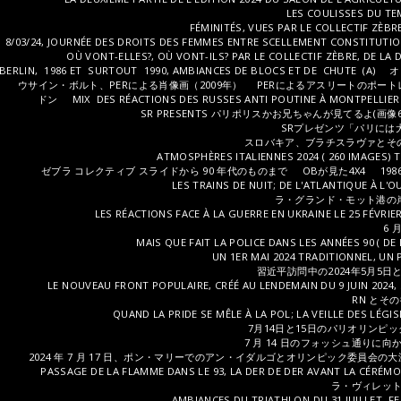
LES COULISSES DU T
FÉMINITÉS, VUES PAR LE COLLECTIF ZÈBR
8/03/24, JOURNÉE DES DROITS DES FEMMES ENTRE SCELLEMENT CONSTITUTION
OÙ VONT-ELLES?, OÙ VONT-ILS? PAR LE COLLECTIF ZÈBRE, DE LA D
BERLIN, 1986 ET SURTOUT 1990, AMBIANCES DE BLOCS ET DE CHUTE (A)
オ
ウサイン・ボルト、PERによる肖像画（2009年）
PERによるアスリートのポート
ドン
MIX DES RÉACTIONS DES RUSSES ANTI POUTINE À MONTPELLIER (2
SR PRESENTS パリポリスかお兄ちゃんが見てるよ(画像6
SRプレゼンツ「パリには
スロバキア、ブラチスラヴァとその周辺、2
ATMOSPHÈRES ITALIENNES 2024 ( 260 IMAGES) 
ゼブラ コレクティブ スライドから 90 年代のものまで
OBが見た4X4
19
LES TRAINS DE NUIT; DE L'ATLANTIQUE À L'OU
ラ・グランド・モット港の岸壁
LES RÉACTIONS FACE À LA GUERRE EN UKRAINE LE 25 FÉVRIE
6 
MAIS QUE FAIT LA POLICE DANS LES ANNÉES 90 ( DE 
UN 1ER MAI 2024 TRADITIONNEL, UN 
習近平訪問中の2024年5月5
LE NOUVEAU FRONT POPULAIRE, CRÉÉ AU LENDEMAIN DU 9 JUIN 2024
RN とその衛
QUAND LA PRIDE SE MÊLE À LA POL; LA VEILLE DES LÉGIS
7月14日と15日のパリオリンピッ
7 月 14 日のフォッシュ通りに向か
2024 年 7 月 17 日、ポン・マリーでのアン・イダルゴとオリンピック委員会の大泳
PASSAGE DE LA FLAMME DANS LE 93, LA DER DE DER AVANT LA CÉRÉMON
ラ・ヴィレット
AMBIANCES DU TRIATHLON DU 31 JUILLET, F