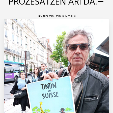
PROZESATZEN ARI DA.
{{guztira_min}} min irakurri dira