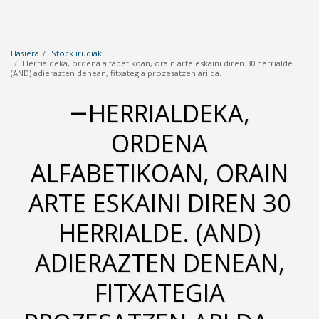
Hasiera
Stock irudiak
Herrialdeka, ordena alfabetikoan, orain arte eskaini diren 30 herrialde.
(AND) adierazten denean, fitxategia prozesatzen ari da.
HERRIALDEKA,
ORDENA
ALFABETIKOAN, ORAIN
ARTE ESKAINI DIREN 30
HERRIALDE. (AND)
ADIERAZTEN DENEAN,
FITXATEGIA