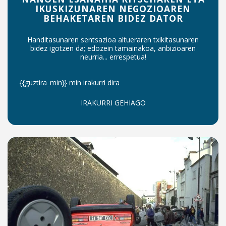
IKUSKIZUNAREN NEGOZIOAREN
BEHAKETAREN BIDEZ DATOR
Handitasunaren sentsazioa altueraren txikitasunaren
bidez igotzen da; edozein tamainakoa, anbizioaren
neurria... errespetua!
{{guztira_min}} min irakurri dira
IRAKURRI GEHIAGO