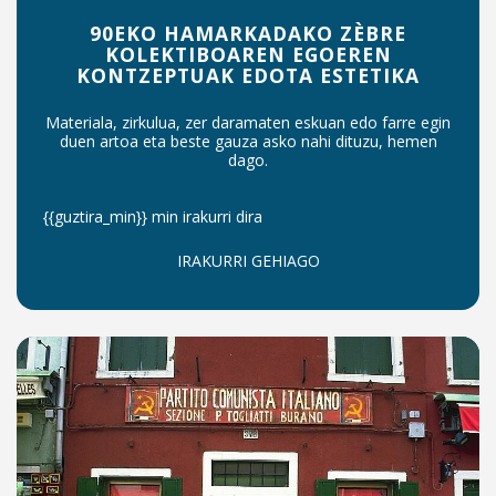
90EKO HAMARKADAKO ZÈBRE
KOLEKTIBOAREN EGOEREN
KONTZEPTUAK EDOTA ESTETIKA
Materiala, zirkulua, zer daramaten eskuan edo farre egin
duen artoa eta beste gauza asko nahi dituzu, hemen
dago.
{{guztira_min}} min irakurri dira
IRAKURRI GEHIAGO