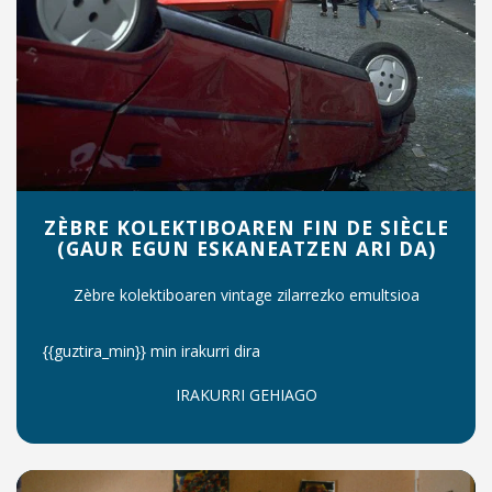
ZÈBRE KOLEKTIBOAREN FIN DE SIÈCLE
(GAUR EGUN ESKANEATZEN ARI DA)
Zèbre kolektiboaren vintage zilarrezko emultsioa
{{guztira_min}} min irakurri dira
IRAKURRI GEHIAGO