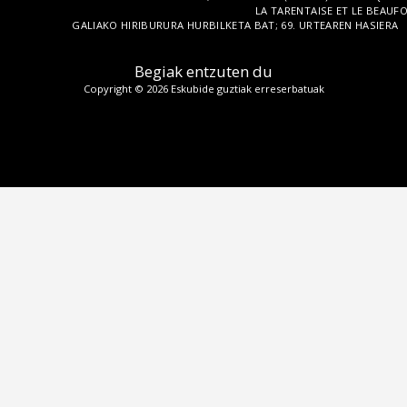
LA TARENTAISE ET LE BEAUF
GALIAKO HIRIBURURA HURBILKETA BAT; 69. URTEAREN HASIERA
Begiak entzuten du
Copyright © 2026 Eskubide guztiak erreserbatuak