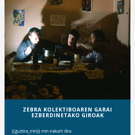
ZEBRA KOLEKTIBOAREN GARAI
EZBERDINETAKO GIROAK
{{guztira_min}} min irakurri dira