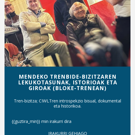
MENDEKO TRENBIDE-BIZITZAREN
LEKUKOTASUNAK, ISTORIOAK ETA
GIROAK (BLOKE-TRENEAN)
Tren-bizitza; CIWLTren introspekzio bisual, dokumental
eta historikoa.
{{guztira_min}} min irakurri dira
IRAKURRI GEHIAGO