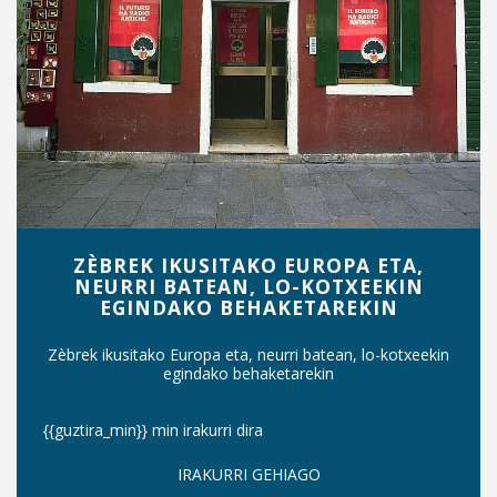
ZÈBREK IKUSITAKO EUROPA ETA,
NEURRI BATEAN, LO-KOTXEEKIN
EGINDAKO BEHAKETAREKIN
Zèbrek ikusitako Europa eta, neurri batean, lo-kotxeekin
egindako behaketarekin
{{guztira_min}} min irakurri dira
IRAKURRI GEHIAGO