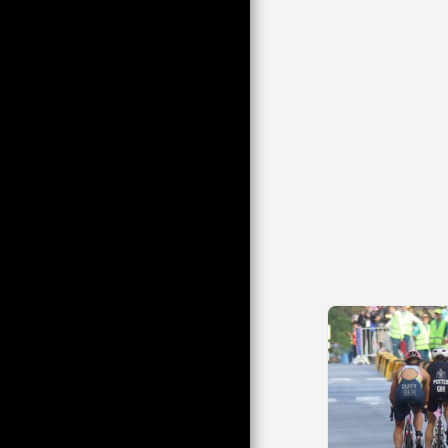
UTEUZI ULIOCHUKULIWA
KUTOKA KWA
UCHUNGUZI WA FAHARI
YA MASHOGA HUKO
PARIS (TP
PAU CARNIVAL KWA KILA
JAR
VAZI KWA SHEREHE
MBALIMBALI NA
MBALIMBALI
MAANDAMANO NA
KANIVALI, AU KINYUME
CHAKE
MKUSANYIKO WA
MAONYESHO YA KILIMO
YA 18, 19 NA 20
UTANGULIZI WA TUNISIA
KATIKA MSIMU WA 2022
NA MASIKA 2023
FASIHI YA RELI
UCHUNGUZI WA
MAONYESHO YA KILIMO