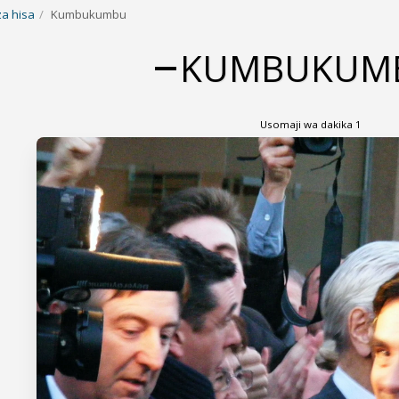
za hisa
Kumbukumbu
KUMBUKUM
Usomaji wa dakika 1