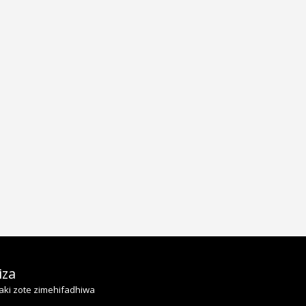
NYUMBANI
iza
KWINGINEK
JICHO LA PU
aki zote zimehifadhiwa
WATU KWA 
KUINGIA KW