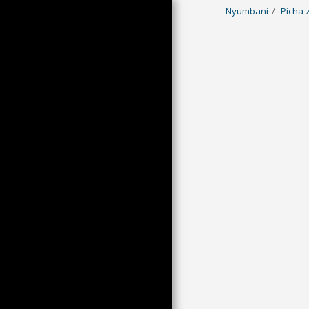
Nyumbani
Picha 
NYUMBANI
PICHA ZA HISA
PICHA YA FAILI YA SIKU
BIASHARA NA USHURU
KUMBUKUMBU
WAGENI WALIOALIKWA
HABARI
WHO?
KWINGINEKO HURU