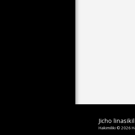
KUTOKA KWA KILIMO-HAI
CHA ZAMANI
BAADHI YA ZISIZOWEZA
KUAINISHWA ZA
KUTAZAMA NA AU BILA
KINASA SAUTI
LE GARD ANAONYESHA
KATIKA NÎMES MNAMO
MACHI 7
HESHIMA KWA
WANAWAKE MNAMO
MACHI 8, 2023 HUKO
MONTPELLIER
MAJIBU 49.3 MACHI 16
KATIKA CONCORDE
TUNIS NA MAZINGIRA
YAKE KATIKATI YA MACHI
2023
MUHTASARI WA HARUSI
YA TUNISIA MNAMO
Jicho linasikil
MACHI 18, 2023
Hakimiliki © 2026 H
YASIYO SAHIHI KISIASA