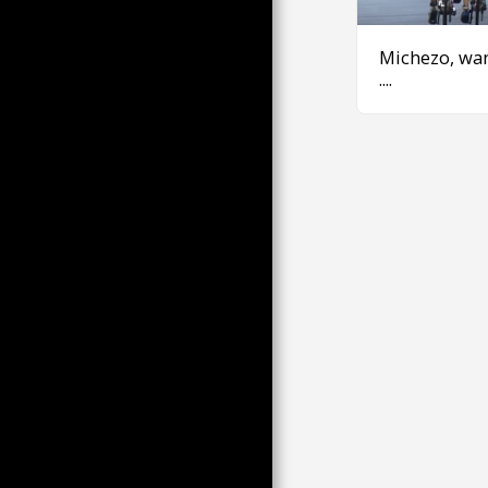
YA 2023 KATIKA ANUWAI
YA KIKANDA NA
KIMATAIFA (TP)
Michezo, wa
VIJIJINI VYA UFARANSA
....
KUTOKA MIAKA YA 2000
HADI 2010, HASWA
PÉRIGORD (TP)
VIJIJINI, MASHAMBANI NA
KILIMO, KIPINDI CHA 2012-
2018 HASA KATIKA 64 NA
PT
SHEREHE NA FERIA KUSINI
MAGHARIBI
KUTOKA KWA USANIFU
WA KIKRISTO HADI
PANAMA, MBINU YA
KWANZA, KUFUATA
MASHAMBA YA MIZABIBU
NA WACHUMA ZABIBU
KUMBUKUMBU ZA VHS ZA
KUSIKILIZA KWA KUTUMIA
AU BILA VIPOKEA SAUTI
VINAVYOBANWA
KICHWANI (WIMBO 1)