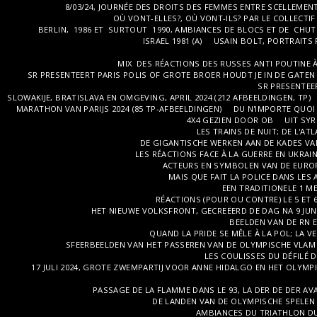
8/03/24, JOURNÉE DES DROITS DES FEMMES ENTRE SCELLEMENT
OÙ VONT-ELLES?, OÙ VONT-ILS? PAR LE COLLECTIF 
BERLIN, 1986 ET SURTOUT 1990, AMBIANCES DE BLOCS ET DE CHUTE
ISRAEL 1981 (A)
USAIN BOLT, PORTRAITS P
MIX DES RÉACTIONS DES RUSSES ANTI POUTINE À 
SR PRESENTEERT PARIS POLIS OF GROTE BROER HOUDT JE IN DE GATEN 
SR PRESENTEE
SLOWAKIJE, BRATISLAVA EN OMGEVING, APRIL 2024 (212 AFBEELDINGEN, TP)
MARATHON VAN PARIJS 2024 (85 TP-AFBEELDINGEN)
DU N'IMPORTE QUOI 
4X4 GEZIEN DOOR OB
UIT SYR
LES TRAINS DE NUIT; DE L'ATL
DE GIGANTISCHE WERKEN AAN DE KADES VAN
LES RÉACTIONS FACE À LA GUERRE EN UKRAINE
ACTEURS EN SYMBOLEN VAN DE EUROPE
MAIS QUE FAIT LA POLICE DANS LES A
EEN TRADITIONELE 1 ME
RÉACTIONS (POUR OU CONTRE) LE 5 ET 6 
HET NIEUWE VOLKSFRONT, GECREËERD DE DAG NA 9 JU
BEELDEN VAN DE RN E
QUAND LA PRIDE SE MÊLE À LA POL; LA VE
SFEERBEELDEN VAN HET PASSEREN VAN DE OLYMPISCHE VLAM IN 
LES COULISSES DU DÉFILÉ DU
17 JULI 2024, GROTE ZWEMPARTIJ VOOR ANNE HIDALGO EN HET OLYMP
PASSAGE DE LA FLAMME DANS LE 93, LA DER DE DER AV
DE LANDEN VAN DE OLYMPISCHE SPELEN I
AMBIANCES DU TRIATHLON DU 