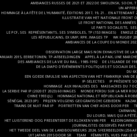
AMBIANCES RUSSES DE 2021 ET 2022 DE SMOLENSK, SOCHI, T
UN APPERÇ
HOMMAGE À LA FÊTE DE L'HUMANITÉ, ÉDITIONS 2017, 19, 21... EN ATTENDANT 2
ILLUSTRATIE VAN HET NATIONALE FRONT OF
LE FRONT NATIONAL DES ANNÉES 9
LE PARTI SOCIALISTE, SE
LE PCF, SES REPRÉSENTANTS, SES SYMBOLES, TP (153 IMAGES)
ENKELE Z
LES RÉPUBLICAINS, EX UMP; RPR..IMAGES TP
WK RUGBY 202
AMBIANCES DE LA COUPE DU MONDE 2022
OBSERVATION LARGE MAIS NON EXHAUSTIVE DE LA M
JANUARI 2015, EERBETONEN; TP-AFBEELDINGEN
APPEL À LA PAIX, UNE MARCH
DES AMBIANCES DE LA VIE DU RAIL ; 1985-1992
DE L'ISLANDE DE 1
DE LA DIAPO D'ÉVÉNEMENTS POLITIQUES ET SOCIAUX DES 
DU 6X
EEN GOEDE EMULSIE VAN ASPECTEN VAN HET FRANKRIJK VAN DE J
IP-SELECTIES
IP PRÉSENTE SO
HOMMAGE AUX INVALIDES DES MASSACRES DU 7 O
LA SERBIE PAR IP (2020 ET 2023) 60 IMAGES
MONDE PERDU SUR LA MER ROUG
CHINE 1993 (JL)
HOMMAGE NATIONAL ET RÉPUBLICAIN À ROBER
SÉNÉGAL 2023 (IP)
PRIJZEN VOLGENS GEOGRAFISCHE GEBIEDEN
KAZAKH
TRAINS DE NUIT PAR IP
PORTRETTEN VAN CHEF-KOKS DOOR PER
T
CARNAVAL 
DU LOURD; MAIS QUI A PÉTÉ
HET LUISTEREND OOG PRESENTEERT DE KLOKKEN VAN PER
KLEDINGWINKE
JOURNALISTES OBSERVÉS PAR PER
HET TWEEDE DEEL VAN DE LANDBOUWBEURS 2024, SFEERBEELDEN (256 AF
UIT JAPAN 2015 DOOR SR
TEAM
FÉMINITÉS, VUES PAR LE C