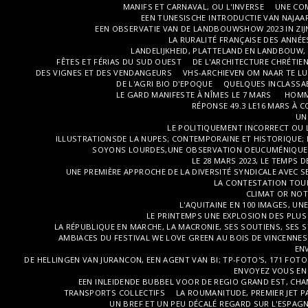
MANIFS ET CARNAVAL, OU L'INVERSE
UNE COM
EEN TUNESISCHE INTRODUCTIE VAN NAJAAR
EEN OBSERVATIE VAN DE LANDBOUWSHOW 2023 IN ZIJN
LA RURALITÉ FRANÇAISE DES ANNÉE
LANDELIJKHEID, PLATTELAND EN LANDBOUW, 
FÊTES ET FÉRIAS DU SUD OUEST
DE L'ARCHITECTURE CHRÉTIE
DES VIGNES ET DES VENDANGEURS
VHS-ARCHIEVEN OM NAAR TE LU
DE L'AGRI BIO D'EPOQUE
QUELQUES INCLASSA
LE GARD MANIFESTE À NÎMES LE 7 MARS
HOMM
RÉPONSE 49.3 LE16 MARS À 
UN
LE POLITIQUEMENT INCORRECT OU L
ILLUSTRATIONSDE LA NUPES; CONTEMPORAINE ET HISTORIQUE; E
SOYONS LOURDES,UNE OBSERVATION OEUCUMÉNIQUE Q
LE 28 MARS 2023, LE TEMPS D
UNE PREMIÈRE APPROCHE DE LA DIVERSITÉ SYNDICALE AVEC SE
LA CONTESTATION TOULO
CLIMAT OR NOT 
L'AQUITAINE EN 100 IMAGES, U
LE PRINTEMPS UNE EXPLOSION DES PLUS
LA RÉPUBLIQUE EN MARCHE, LA MACRONIE, SES SOUTIENS, SES
AMBIACES DU FESTIVAL WE LOVE GREEN AU BOIS DE VINCENNES 
EN
DE HELLINGEN VAN JURANCON, EEN AGENT VAN BI; TP-FOTO'S, 171 FOTO
ENVOYEZ VOUS EN
EEN INLEIDENDE BUBBEL VOOR DE REGIO GRAND EST, CH
TRANSPORTS COLLECTIFS
LA ROUMANITUDE, PREMIER JET PA
UN BREF ET UN PEU DÉCALÉ REGARD SUR L'ESPAGN