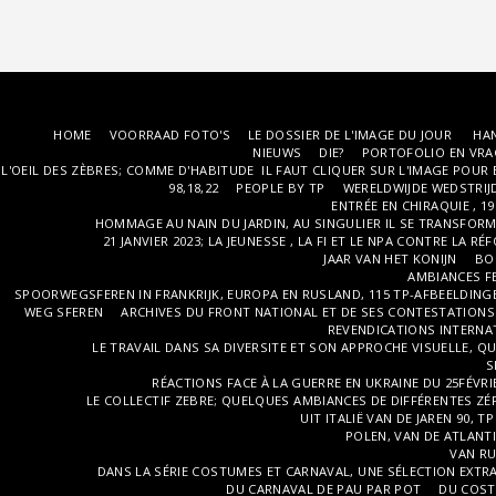
HOME
VOORRAAD FOTO'S
LE DOSSIER DE L'IMAGE DU JOUR
HAN
NIEUWS
DIE?
PORTOFOLIO EN VRA
L'OEIL DES ZÈBRES; COMME D'HABITUDE IL FAUT CLIQUER SUR L'IMAGE POUR 
98,18,22
PEOPLE BY TP
WERELDWIJDE WEDSTRIJ
ENTRÉE EN CHIRAQUIE , 1
HOMMAGE AU NAIN DU JARDIN, AU SINGULIER IL SE TRANSFORM
21 JANVIER 2023; LA JEUNESSE , LA FI ET LE NPA CONTRE LA R
JAAR VAN HET KONIJN
BO
AMBIANCES FE
SPOORWEGSFEREN IN FRANKRIJK, EUROPA EN RUSLAND, 115 TP-AFBEELDINGE
WEG SFEREN
ARCHIVES DU FRONT NATIONAL ET DE SES CONTESTATIONS
REVENDICATIONS INTERNA
LE TRAVAIL DANS SA DIVERSITE ET SON APPROCHE VISUELLE,
S
RÉACTIONS FACE À LA GUERRE EN UKRAINE DU 25FÉVRI
LE COLLECTIF ZEBRE; QUELQUES AMBIANCES DE DIFFÉRENTES Z
UIT ITALIË VAN DE JAREN 90, TP
POLEN, VAN DE ATLANT
VAN R
DANS LA SÉRIE COSTUMES ET CARNAVAL, UNE SÉLECTION EXTRA
DU CARNAVAL DE PAU PAR POT
DU COST