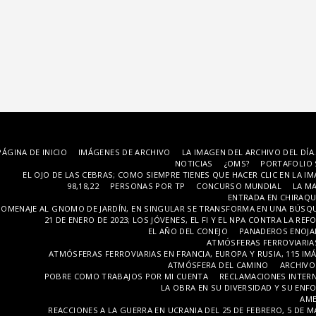
PÁGINA DE INICIO
IMÁGENES DE ARCHIVO
LA IMAGEN DEL ARCHIVO DEL DÍA
NOTICIAS
¿OMS?
PORTAFOLIO
EL OJO DE LAS CEBRAS; COMO SIEMPRE TIENES QUE HACER CLIC EN LA I
98,18,22
PERSONAS POR TP
CONCURSO MUNDIAL
LA MA
ENTRADA EN CHIRAQUIE
OMENAJE AL GNOMO DE JARDÍN, EN SINGULAR SE TRANSFORMA EN UNA BÚSQ
21 DE ENERO DE 2023; LOS JÓVENES, EL FI Y EL NPA CONTRA LA RE
EL AÑO DEL CONEJO
PANADEROS ENOJAD
ATMÓSFERAS FERROVIARIAS
ATMÓSFERAS FERROVIARIAS EN FRANCIA, EUROPA Y RUSIA, 115 IMÁG
ATMÓSFERA DEL CAMINO
ARCHIVO
POBRE COMO TRABAJOS POR MI CUENTA
RECLAMACIONES INTER
LA OBRA EN SU DIVERSIDAD Y SU EN
AMB
REACCIONES A LA GUERRA EN UCRANIA DEL 25 DE FEBRERO, 5 DE M