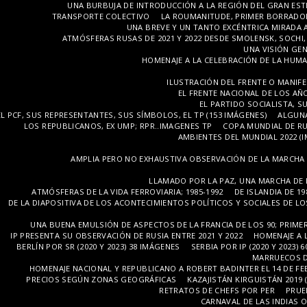
UNA BURBUJA DE INTRODUCCIÓN A LA REGIÓN DEL GRAN ES
TRANSPORTE COLECTIVO
LA ROUMANITUDE, PRIMER BORRADOR
UNA BREVE Y UN TANTO EXCÉNTRICA MIRADA A
ATMÓSFERAS RUSAS DE 2021 Y 2022 DESDE SMOLENSK, SOCHI,
UNA VISIÓN GE
HOMENAJE A LA CELEBRACIÓN DE LA HUMANID
ILUSTRACIÓN DEL FRENTE O MANIFES
EL FRENTE NACIONAL DE LOS AÑOS
EL PARTIDO SOCIALISTA, S
EL PCF, SUS REPRESENTANTES, SUS SÍMBOLOS, EL TP (153 IMÁGENES)
ALGUNA
LOS REPUBLICANOS, EX UMP; RPR..IMAGENES TP
COPA MUNDIAL DE RU
AMBIENTES DEL MUNDIAL 2022 (
AMPLIA PERO NO EXHAUSTIVA OBSERVACIÓN DE LA MARCHA D
LLAMADO POR LA PAZ, UNA MARCHA DE I
ATMÓSFERAS DE LA VIDA FERROVIARIA; 1985-1992
DE ISLANDIA DE 1
DE LA DIAPOSITIVA DE LOS ACONTECIMIENTOS POLÍTICOS Y SOCIALES DE LO
UNA BUENA EMULSIÓN DE ASPECTOS DE LA FRANCIA DE LOS 90; PRIMER
IP PRESENTA SU OBSERVACIÓN DE RUSIA ENTRE 2021 Y 2022
HOMENAJE A 
BERLÍN POR SR (2020 Y 2023) 38 IMÁGENES
SERBIA POR IP (2020 Y 2023) 
MARRUECOS D
HOMENAJE NACIONAL Y REPUBLICANO A ROBERT BADINTER EL 14 DE FE
PRECIOS SEGÚN ZONAS GEOGRÁFICAS
KAZAJISTÁN KIRGUISTÁN 2019 (
RETRATOS DE CHEFS POR PER
PRUE
CARNAVAL DE LAS INDIAS O