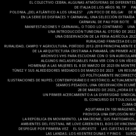
EL COLECTIVO CEBRA; ALGUNAS ATMÓSFERAS DE DIFERENTE
DE ITALIA DE LOS AÑOS 90, TP
PA
POLONIA, ¿DEL ATLÁNTICO A LOS URALES?
¡UN POCO DE BELGA!
DE 
EN LA SERIE DE DISFRACES Y CARNAVAL, UNA SELECCIÓN EXTRAÍD
CARNAVAL DE PAU POR BOTE
D
MANIFESTACIONES Y CARNAVAL, O TODO LO CONTRARIO
UNA 
UNA INTRODUCCIÓN TUNECINA AL OTOÑO DE 2022 
UNA OBSERVACIÓN DE LA FERIA AGRÍCOLA 2023
RURALIDAD FRANCESA DE LOS
RURALIDAD, CAMPO Y AGRICULTURA, PERÍODO 2012-2018 PRINCIPALMENTE E
DE LA ARQUITECTURA CRISTIANA A PANAMÁ, UN PRIMER AC
ARCHIVOS VHS PARA ESCUCHAR CON O SIN AURICULARES
ALGUNOS INCLASIFICABLES PARA VER CON O SIN VÍDE
HOMENAJE A LAS MUJERES EL 8 DE MARZO DE 2023 EN MONTPE
TÚNEZ Y SUS ALREDEDORES MEDIADOS DE MARZO DE 2023
UN RESUM
LO POLÍTICAMENTE INCORRECTO
ILUSTRACIONES DE NUPES; CONTEMPORÁNEO E HISTÓRICO; ACTUALMENTE 
SEAMOS PESADOS, UNA OBSERVACIÓN ECUMÉN
28 DE MARZO DE 2023, ¿HORA DE
UN PRIMER ACERCAMIENTO A LA DIVERSIDAD SINDICAL
EL CONCURSO DE TOULOUSAINE
CLIMA O
AQUITANIA EN 100 IMÁGENES
PROVOCA UNA EXPLOSIÓN MUY
LA REPÚBLICA EN MOVIMIENTO, LA MACRONIE, SUS PARTIDARIOS
AMBIENTES DEL FESTIVAL WE LOVE GREEN EN EL BOIS DE VINCENNE
DESPEGUE POR PRIMERA VEZ
EL SUROESTE
LAS CUESTAS DE JUR
LAS LANDAS; LOS 40 ENTRE DUNAS Y PINOS
SURCA