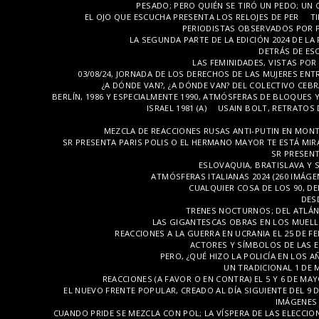
PESADO; PERO QUIÉN SE TIRÓ UN PEDO; UN
EL OJO QUE ESCUCHA PRESENTA LOS RELOJES DE PER
T
PERIODISTAS OBSERVADOS POR 
LA SEGUNDA PARTE DE LA EDICIÓN 2024 DE LA
DETRÁS DE ES
LAS FEMINIDADES, VISTAS POR 
03/08/24, JORNADA DE LOS DERECHOS DE LAS MUJERES ENT
¿A DÓNDE VAN?, ¿A DÓNDE VAN? DEL COLECTIVO CEBRA
BERLÍN, 1986 Y ESPECIALMENTE 1990, ATMÓSFERAS DE BLOQUES Y 
ISRAEL 1981 (A)
USAIN BOLT, RETRATOS D
MEZCLA DE REACCIONES RUSAS ANTI-PUTIN EN MONTPE
SR PRESENTA PARIS POLIS O EL HERMANO MAYOR TE ESTÁ MIR
SR PRESENT
ESLOVAQUIA, BRATISLAVA Y S
ATMÓSFERAS ITALIANAS 2024 (260 IMÁGE
CUALQUIER COSA DE LOS 90, D
DESD
TRENES NOCTURNOS; DEL ATLÁNTI
LAS GIGANTESCAS OBRAS EN LOS MUELLE
REACCIONES A LA GUERRA EN UCRANIA EL 25 DE FE
ACTORES Y SÍMBOLOS DE LAS E
PERO, ¿QUÉ HIZO LA POLICÍA EN LOS AÑ
UN TRADICIONAL 1 DE 
REACCIONES (A FAVOR O EN CONTRA) EL 5 Y 6 DE MAYO
EL NUEVO FRENTE POPULAR, CREADO AL DÍA SIGUIENTE DEL 9 
IMÁGENES 
CUANDO PRIDE SE MEZCLA CON POL; LA VÍSPERA DE LAS ELECCION