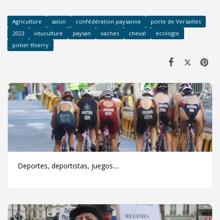
Agriculture
salon
confédération paysanne
porte de Versailles
2023
vituculture
paysan
vaches
cheval
écologie
potier thierry
Deportes, deportistas, juegos....