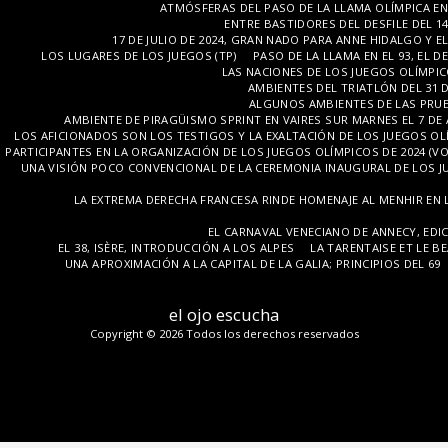
ATMÓSFERAS DEL PASO DE LA LLAMA OLÍMPICA EN PA
ENTRE BASTIDORES DEL DESFILE DEL 14
17 DE JULIO DE 2024, GRAN NADO PARA ANNE HIDALGO Y E
LOS LUGARES DE LOS JUEGOS (TP)
PASO DE LA LLAMA EN EL 93, EL D
LAS NACIONES DE LOS JUEGOS OLÍMPIC
AMBIENTES DEL TRIATLÓN DEL 31 
ALGUNOS AMBIENTES DE LAS PRUE
AMBIENTE DE PIRAGÜISMO SPRINT EN VAIRES SUR MARNES EL 7 D
LOS AFICIONADOS SON LOS TESTIGOS Y LA EXALTACIÓN DE LOS JUEGOS OL
PARTICIPANTES EN LA ORGANIZACIÓN DE LOS JUEGOS OLÍMPICOS DE 2024 (V
UNA VISIÓN POCO CONVENCIONAL DE LA CEREMONIA INAUGURAL DE LOS 
LA EXTREMA DERECHA FRANCESA RINDE HOMENAJE AL MENHIR EN LA
EL CARNAVAL VENECIANO DE ANNECY, EDI
EL 38, ISÈRE, INTRODUCCIÓN A LOS ALPES
LA TARENTAISE ET LE B
UNA APROXIMACIÓN A LA CAPITAL DE LA GALIA; PRINCIPIOS DEL 69
el ojo escucha
Copyright © 2026 Todos los derechos reservados