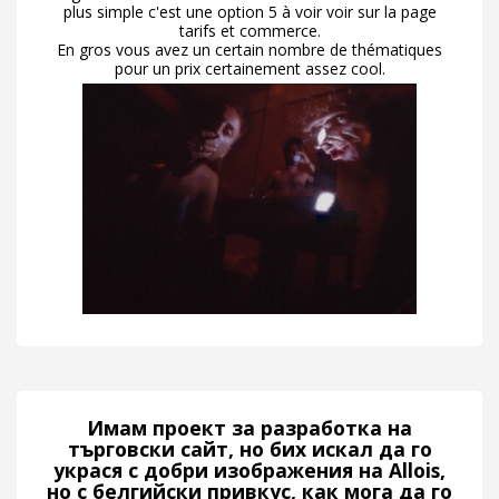
plus simple c'est une option 5 à voir voir sur la page
tarifs et commerce.
En gros vous avez un certain nombre de thématiques
pour un prix certainement assez cool.
Имам проект за разработка на
търговски сайт, но бих искал да го
украся с добри изображения на Allois,
но с белгийски привкус, как мога да го