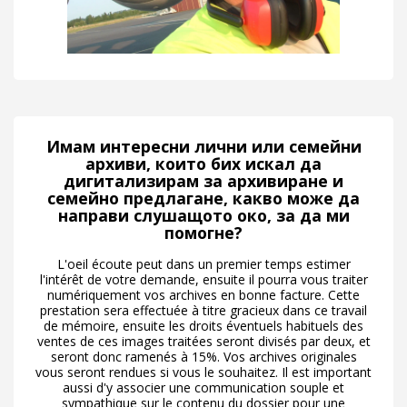
Имам интересни лични или семейни
архиви, които бих искал да
дигитализирам за архивиране и
семейно предлагане, какво може да
направи слушащото око, за да ми
помогне?
L'oeil écoute peut dans un premier temps estimer
l'intérêt de votre demande, ensuite il pourra vous traiter
numériquement vos archives en bonne facture. Cette
prestation sera effectuée à titre gracieux dans ce travail
de mémoire, ensuite les droits éventuels habituels des
ventes de ces images traitées seront divisés par deux, et
seront donc ramenés à 15%. Vos archives originales
vous seront rendues si vous le souhaitez. Il est important
aussi d'y associer une communication souple et
sympathique sur le contenu du dossier pour une