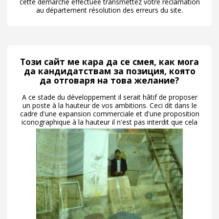
cette démarche effectuée transmettez votre réclamation
au département résolution des erreurs du site.
Този сайт ме кара да се смея, как мога
да кандидатствам за позиция, която
да отговаря на това желание?
A ce stade du développement il serait hâtif de proposer
un poste à la hauteur de vos ambitions. Ceci dit dans le
cadre d'une expansion commerciale et d'une proposition
iconographique à la hauteur il n'est pas interdit que cela