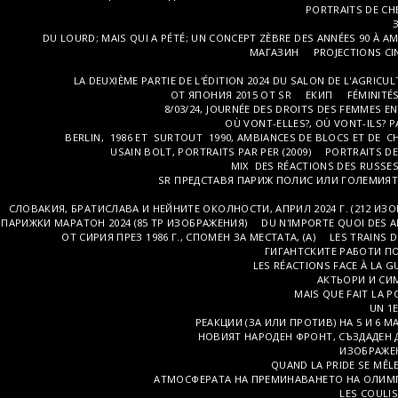
PORTRAITS DE CH
DU LOURD; MAIS QUI A PÉTÉ; UN CONCEPT ZÈBRE DES ANNÉES 90 À A
МАГАЗИН
PROJECTIONS C
LA DEUXIÈME PARTIE DE L'ÉDITION 2024 DU SALON DE L'AGRICUL
ОТ ЯПОНИЯ 2015 ОТ SR
ЕКИП
FÉMINITÉS
8/03/24, JOURNÉE DES DROITS DES FEMMES E
OÙ VONT-ELLES?, OÙ VONT-ILS? PA
BERLIN, 1986 ET SURTOUT 1990, AMBIANCES DE BLOCS ET DE CH
USAIN BOLT, PORTRAITS PAR PER (2009)
PORTRAITS DE
MIX DES RÉACTIONS DES RUSSES 
SR ПРЕДСТАВЯ ПАРИЖ ПОЛИС ИЛИ ГОЛЕМИЯТ 
СЛОВАКИЯ, БРАТИСЛАВА И НЕЙНИТЕ ОКОЛНОСТИ, АПРИЛ 2024 Г. (212 ИЗО
ПАРИЖКИ МАРАТОН 2024 (85 TP ИЗОБРАЖЕНИЯ)
DU N'IMPORTE QUOI DES A
ОТ СИРИЯ ПРЕЗ 1986 Г., СПОМЕН ЗА МЕСТАТА, (A)
LES TRAINS D
ГИГАНТСКИТЕ РАБОТИ ПО
LES RÉACTIONS FACE À LA GU
АКТЬОРИ И СИ
MAIS QUE FAIT LA PO
UN 1E
РЕАКЦИИ (ЗА ИЛИ ПРОТИВ) НА 5 И 6 
НОВИЯТ НАРОДЕН ФРОНТ, СЪЗДАДЕН Д
ИЗОБРАЖЕН
QUAND LA PRIDE SE MÊLE 
АТМОСФЕРАТА НА ПРЕМИНАВАНЕТО НА ОЛИМПИЙ
LES COULIS