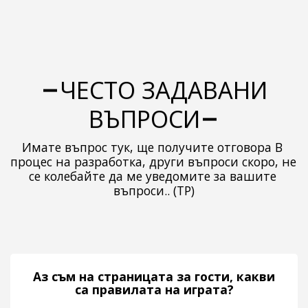
ЧЕСТО ЗАДАВАНИ
ВЪПРОСИ
Имате въпрос тук, ще получите отговора В 
процес на разработка, други въпроси скоро, не 
се колебайте да ме уведомите за вашите 
въпроси.. (TP)
Аз съм на страницата за гости, какви
са правилата на играта?