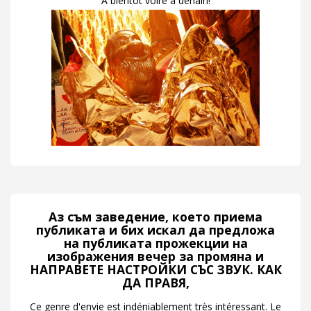
A bientôt voire à denain!
Аз съм заведение, което приема
публиката и бих искал да предложа
на публиката прожекции на
изображения вечер за промяна и
НАПРАВЕТЕ НАСТРОЙКИ СЪС ЗВУК. КАК
ДА ПРАВЯ,
Ce genre d'envie est indéniablement très intéressant. Le