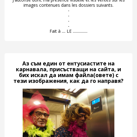
images contenues dans les dossiers suivants.
-
-
-
-
Fait à .... LE ................
Аз съм един от ентусиастите на
карнавала, присъстващи на сайта, и
бих искал да имам файла(овете) с
тези изображения, как да го направя?