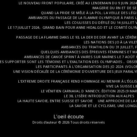
LE NOUVEAU FRONT POPULAIRE, CRÉÉ AU LENDEMAIN DU 9 JUIN 202
IMAGERIE DU RN ET DE SE
QUAND LA PRIDE SE MÊLE À LA POL; LA VEILLE DES LÉGI
AMBIANCES DU PASSAGE DE LA FLAMME OLYMPIQUE À PARIS LES 
LES COULISSES DU DÉFILÉ DU 14 JUILLET 
LE 17 JUILLET 2024, GRAND BAIN POUR ANNE HIDALGO ET LE COMITÉ OLY
PASSAGE DE LA FLAMME DANS LE 93, LA DER DE DER AVANT LA CÉRÉMO
LES NATIONS DES JO À LA VIL
AMBIANCES DU TRIATHLON DU 31 JUILLET, 
QUELQUES AMBIANCES DES ÉPREUVES FÉMININES ET M
AMBIANCES DE CANOÉ SPRINT À VAIRES SUR MARNES LE 7 AOÛT 
ES SUPPORTER SONT LES TÉMOINS ET L'EXALTATION DES OLYMPIADES , OBS
LES PARTICIPANTS À L'ORGANISATION DES JO 2024. (VOLO
UNE VISION DÉCALÉE DE LA CÉRÉMONIE D'OUVERTURE DES JEUX PARAL
L'EXTREME DROITE FRANÇAISE REND HOMMAGE AU MENHIR À L'ÉGLISE
VIVE LA SUISSE 
LE VÉNITIEN CARNAVAL D 'ANNECY, ÉDITION 2025 (9 M
LE 38, L'ISÈRE INTRODUCTION AUX ALPES
LA HAUTE SAVOIE, ENTRE SUISSE ET SAVOIE
UNE APPROCHE DE LA 
LA SAVOIE ET LE CYCLISME, UNE LONG
L'oeil écoute
Droits d'auteur © 2026 Tous droits réservés