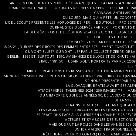
TARIFS EN FONCTION DES ZONES GÉOGRAPHIQUES
KAZAKHSTAN KIRGHIZ
TRAINS DE NUIT PAR IP
PORTRAITS DE CHEFS PAR PER
TEST MULTI P
CARNAVAL ANTILLAIS DE 
DU LOURD; MAIS QUI A PÉTÉ; UN CONCEP
L'OEIL ÉCOUTE PRÉSENTE LES HORLOGES DE PER
BOUTIQUE
PROJECT
JOURNALISTES OBSERVÉS PAR PER
PORTRAITS D
LA DEUXIÈME PARTIE DE L'ÉDITION 2024 DU SALON DE L'AGRICUL
LES COULISSES DU TEMPS
FÉMINITÉS, VUES PAR LE COLLECTIF ZÈB
8/03/24, JOURNÉE DES DROITS DES FEMMES ENTRE SCELLEMENT CONSTITUTIO
OÙ VONT-ELLES?, OÙ VONT-ILS? PAR LE COLLECTIF ZÈBRE, DE LA 
BERLIN, 1986 ET SURTOUT 1990, AMBIANCES DE BLOCS ET DE CHUTE (A)
ISRAEL 1981 (A)
USAIN BOLT, PORTRAITS PAR PER (2009
LES 
MIX DES RÉACTIONS DES RUSSES ANTI POUTINE À MONTPELLIER 
SR NOUS PRÉSENTE PARIS POLIS OU BIG BROTHER IS WATCHING YOU (69 IM
SR NOUS PRÉSENTE "PARIS A
LA SLOVAQUIE, BRATISLAVA ET SES ALENT
ATMOSPHÈRES ITALIENNES 2024 ( 260 IMAGES) TP
MARA
DU N'IMPORTE QUOI DES ANNÉES 90, DE LA DIAPO DU C
DE LA SYRIE
LES TRAINS DE NUIT; DE L'ATLANTIQUE À L'O
LES GIGANTESQUES TRAVAUX SUR LES QUAIS DU PORT D
LES RÉACTIONS FACE À LA GUERRE EN UKRAINE LE 25 FÉVRI
ACTEURS ET SYMBOLES DES ÉLECTIONS E
MAIS QUE FAIT LA POLICE DANS LES ANNÉES 90 ( D
UN 1ER MAI 2024 TRADITIONNEL, UN
RÉACTIONS (POUR OU CONTRE) LE 5 ET 6 MAI 2024 A PA