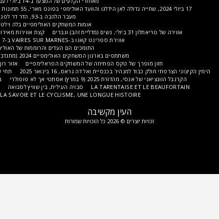
מאחורי הקלעים של המצעד ב-14 ביולי לעבר שדרת פוך, 88 תמונות (TP)
מקומות המשחקים (TP)
מעבר הלהבה ב-93, הדר דר לפני טקס הפתיחה, 25 ו-26 ביולי
אומות המשחקים האולימפיים בלה וילט; מבטים ראשונים, תמונות TP
 זהב) וגברים
קצת אווירות מאירועי רכיבת כביש לנשים וגברים.
אווירת ספרינט קאנו ב-VAIRES SUR MARNES ב-7 באוגוסט, מסע לריגוש חתירה
התומכים הם העדים והרוממות של האולימפיאדה, תצפיות של התומכים
משתתפים בארגון המשחקים האולימפיים 2024 (מתנדבים, מתנדבים, ספונסרים וכו').
ופרך של טקס הפתיחה של המשחקים הפראלימפיים
אזור רון האלפים
גישה צ'מבריאנית
למנהיר בכנסיית ואל דה גראס, 16 בינואר 2025
תחי שוויץ החופשית; הקדמה קצרה
 2025 (9 במרץ) אסתטי אך לא פופולרי
מבוא 38, ISÈRE להרי האלפים
LA TARENTAISE ET 
סבויה העילית, בין שוויץ לסבואה
גישה לבירת גאליה; תחילת 69
MUSIQUES EN SAVOIE
LA SAVOIE ET LE CYCLISME, UNE LONGUE HISTOIRE
העין מקשיבה
צרים © 2026 כל הזכויות שמורות