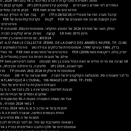
ת ורפובליקנית לרוברט באדינטר ב-14 בפברואר 2024, פלייס ונדום.
סנגל 2023 (IP)
יאוגרפיים
קזחסטן קירגיזסטן 2019 (IP)
מקסיקו 2022 (IP)
רכבות לילה באמצעות IP
פורטרטים של שפים מאת PER
מבחן מרובה עמודים
מניקרגואה 2020 על ידי IP
(24/02/24) (TP)
דוֹן
כָּבֵד; אבל מי הפליץ; קונספט זברה משנות ה-90 לשיפור
השעונים של PER
לִקְנוֹת
הקרנות קולנועיות של PER
עיתונאים שנצפו על ידי PER
פורטרטים של זמרים ומוזיקאים מאת PER
תמונות מ-TP)
מאחורי הקלעים של הזמן
יפן 2015 מאת SR
קְבוּצָה
נשיות, שראו קולקטיב הזברה בשנות ה-90 (TP, PER, CLM)
8/03/24, יום זכויות האישה בין חתימה חוקתית לדרישות (125 I.TP)
OÙ VONT-ELLES?, OÙ VONT-ILS? PAR LE COLLECTIF ZÈBRE, DE LA DIAPO DES AN
פורטל המשחקים האולימפיים
ישראל 1981 (א)
פורטרטים של ספורטאים מאת PER
14 האלים של ה-100 מטר (PER)
דוֹן
שילוב של תגובות רוסיות נגד פוטין במונפלייה (2 במרץ) ובפריז (17 במרץ) (TP)
מחווה לסיטרואן מאת TP
SR מציגה "לפריז יש כלב"
חוף השנהב, 2024 (IP)
סלובקיה, ברטיסלבה וסביבתה, אפריל 2024 (212 תמונות, TP)
אטמוספרות איטלקיות 2024 (260 תמונות) TP
מרתון פריז 2024 (85 תמונות TP)
4X4 שנראה על ידי OB
מסוריה ב-1986, זיכרון המקומות, (א)
LES TRAINS DE NUIT; DE L'ATLANTIQUE À L'OURAL, 106 IMAGES (IP, JMM, TP, P
העבודות הענקיות על הרציפים של נמל לה גרנד מוט (2021-2023) TP
תגובות למלחמה באוקראינה ב-25 בפברואר, ב-5 במרץ וב-11 בנובמבר 2022 (TP)
שחקנים וסמלים של הבחירות האירופיות ב-9 ביוני (תמונות TP)
אבל מה עשתה המשטרה בשנות ה-90 (מהשקופית של TP, CLM, PER, OB, MA)
1 במאי 2024 מסורתי, מעט דליל אך אקספרסיבי (TP)
תגובות (בעד או נגד) ב-5 וב-6 במאי 2024 בפריז במהלך ביקורו של שי ג'ינפינג
החזית העממית החדשה, שנוצרה למחרת ה-9 ביוני 2024, את נציגיה וסמליה
תמונות של ה-RN והלוויינים שלו (2018-2024); תמונות TP
כשגאווה מתערבבת עם פול; יום לפני הבחירות לכנסת ב-30 ביוני. 101 תמונות TP
אטמוספירות של חלוף הלהבה האולימפית בפריז ב-14 וב-15 ביולי, 115 תמונות (TP)