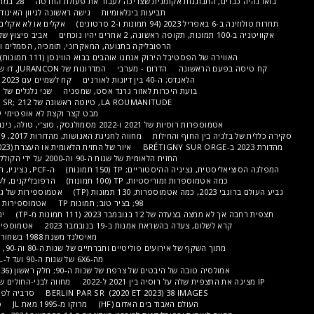
תבוננות אקומנית שצריכה לעבור את פעולת החרטה
28 במרץ 2023, הגיע הזמן להפסקה?
תביעות בינלאומיות
גישה ראשונה לגיוון האיגודים עם נציגיו ודרישותיו (577 I)
אקלים או לא אקלים, זו השאלה! TP (578 תמונות)
אביב פיצוץ שליו ביותר; כמה איורים עונתיים
הרפובליקה בתנועה, המאקרוני, תומכיה, הסמלים והמחאות שלה תמונות TP 310
 הפסטיבל הירוק אנחנו אוהבים בבוא הווינסן (111 תמונות)
השמפניה; בועות ראשונות
ראשונה
הדרום - מערבי
המדרונות של JURANCON, דו שוטר; תמונות TP, 171 תמונות
הלאנדס; ה-40 בין דיונות לאורנים
קח לשמיים עם BOURGET 2023 (תמונות TP 333)
בועת היכרות לאזור גרנד אסט, שמפניה
שני גלגלים של כל הנעה
הובלה קולקטיבית
LA ROUMANITUDE, טיוטה ראשונה של SR; 212 תמונות
כמה מנות סקוטיות
מבט קצר וקצת לא אופטימי על ספרד (חלק מהארכיון אבד)
 של 2021 ו-2022 מסמולנסק, סוצ'י, טולה, נינג'י נובגורוד והאורל, תמונות IP
ן החוף והחילות
מחווה לחגיגת האנושות, מהדורות 2017, 19, 21... בהמתנה ל-2023 (TP)
איור של החזית הלאומית או העצרת (2015-2023); 135 תמונות של TP
החזית הלאומית של שנות ה-90 וה-2000 על ידי הקולקטיב ZÈBRE (TP, CLM, PER)
יה ההיסטוריים; TP (150 תמונות)
ה-PCF, נציגיו, הסמלים שלו, TP (153 תמונות)
ספרות זמוריסטיות, TP (100 תמונות)
הרפובליקנים, לשעבר UMP; RPR..תמונות TP
אטמוספירות של גביע העולם 2022 (תמונות TP)
98; בציר טוב; תמונות TP
אטמוספירות של מונדיאל 2018; תמונות TP
1 בנובמבר 2023 (111 תמונות מ-TP)
ינואר 2015, מחוות; תמונות TP
, צעדה בהשראת אמנות ב-19 בנובמבר 2023
אטמוספירות של חיי רכבת; 1985-1992
מאיסלנד משנת 1988 בשחור לבן ובתשלילים צבעוניים (TP)
ף של אירועים פוליטיים וחברתיים של שנות ה-80 וה-90, סריקות ראשונות (תמונות TP)
מה-6X6 של שנות ה-90 ועד ל-LUBITEL, סדרה ראשונה (TP)
בה של היבטים של צרפת של שנות ה-90; חלק ראשון (236 תמונות של TP)
בחירת IP
מחווה לבני-החולים של מעשי הטבח ב-7 באוקטובר
BERLIN PAR SR (2020 ET 2023) 38 IMAGES
סרביה לפי IP (2020 ו-2023) 60 תמונות
העולם האבוד בים האדום (HF)
מרוקו מ-1995 מאת JL
סין 2018 (IP)
סין 1993 (JL)