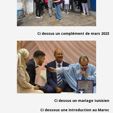
Ci dessus un compl
Ci dessus u
Ci dessous une int