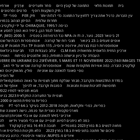
התמונה של קובץ היום
סחר ותעריפים
אַרְכִיוֹן
אורחים מוזמנים
חֲדָשׁוֹת
WHO?
תיק השקעות רופף
סרטים וסרטונים
שאלות נפוצות
איש קשר
ך ללחוץ על התמונה כדי לגלות יותר
תיק PER
ספרי TP
98,18,22
אנשים מאת TP
תחרות עולמית
הסימן הצהוב בכמויות גדולות (550 תמונות של TP)
כניסה ל-CHIRAQUIE, 1995 על ידי קולקטיב ZÈBRE (TP, CLM, PER, OB)
הומאז' לגמד הגן, ביחיד הוא הופך למסע אחר רצון טוב של ה-TP אבל גם
2000-5 (PER, CLM, TP, JMD)
שנת הארנב
מצבי רוח של קורונה
אטמוספרות רכבת של שנות ה-90 BY PER
לבן זה לבן
וסיה, 115 תמונות TP ו-75 תמונות IP (בתחתית העמוד)
אווירת כביש
מחאותיה מאת CLM
עלוב כעבודות לבד
תביעות בינלאומיות
גיוס גדול של 31 בינואר
דה על גיוון וגישתה החזותית, כמה אלמנטים בפיתוח
האווירה של הבחירות לנשיאות 2022
RÉACTIONS FACE À LA GUERRE EN UKRAINE DU 25FÉVRIER, 5 MARS ET 11 NOVE
ת מתקופות שונות
אטמוספרות קורונה שנראו על ידי האב
מאיטליה של שנות ה-90, TP
נופי סאונד להאזנה עם אוזניות
פולין, מהאוקיינוס ​​האטלנטי לאורל?
קצת בלגיות!
של רוסיה לפני שהגמד הגדול ילבש מה!
קרנבל, מבחר שנלקח מתוך תצפיות על גאווה הומוסקסואלית בפריז (ע'
קרנבל פאו לסיר
 שונות ומגוונות
הפגנות וקרנבל, או להיפך
אוסף של המופע החקלאי של 18, 19 ו-20
מבוא תוניסאי לסתיו 2022 ואביב 2023
ספרות רכבת
תצפית על התערוכה החקלאית 2023 בגיוון האזורי והבינלאומי שלה (TP)
כפריות צרפתית מהשנים 2000 עד 2010, בעיקר פריגור (TP)
חקלאות, תקופה 2012-2018 בעיקר ב-64 לפי PT
פסטיבלים ופריאס בדרום מערב
מארכיטקטורה נוצרית ועד פנמה, גישה ראשונה שתמשיך
כרמים וקוטפי ענבים
ארכיוני VHS להאזנה עם או בלי אוזניות (רצועה 1)
מחקלאות אורגנית בציר
כמה לא ניתנים לסיווג לצפייה עם או בלי מכשיר וידיאו
לה גארד מפגין בנימס ב-7 במרץ
תגובה 49.3 16 במרץ בקונקורד
תוניס וסביבתה אמצע מרץ 2023
ניסאית ב-18 במרץ 2023
הלא-תקינות הפוליטית או המצחיק בטענות (100 תמונות)
איורים מ-NUPES; עכשווי והיסטורי; כרגע בעיבוד אבל הדברים החיוניים קיימים