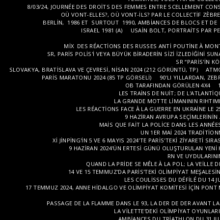
8/03/24, JOURNÉE DES DROITS DES FEMMES ENTRE SCELLEMENT CONST
OÙ VONT-ELLES?, OÙ VONT-ILS? PAR LE COLLECTIF ZÈBRE,
BERLIN, 1986 ET SURTOUT 1990, AMBIANCES DE BLOCS ET DE
ISRAEL 1981 (A)
USAIN BOLT, PORTRAITS PAR PER
MIX DES RÉACTIONS DES RUSSES ANTI POUTINE À MONTPE
SR, PARIS POLIS'I VEYA BÜYÜK BIRADERIN SIZI IZLEDIĞINI SUN
SR “PARIS'IN K
SLOVAKYA, BRATISLAVA VE ÇEVRESI, NISAN 2024 (212 GÖRÜNTÜ, TP)
ATMO
PARIS MARATONU 2024 (85 TP GÖRSELI)
90'LI YILLARDAN, ZE
OB TARAFINDAN GÖRÜLEN 4X4
LES TRAINS DE NUIT; DE L'ATLANTIQU
LA GRANDE MOTTE LIMANININ RIHTIML
LES RÉACTIONS FACE À LA GUERRE EN UKRAINE LE 2
9 HAZIRAN AVRUPA SEÇIMLERININ 
MAIS QUE FAIT LA POLICE DANS LES ANNÉES 
UN 1ER MAI 2024 TRADITION
XI JINPING'IN 5 VE 6 MAYIS 2024'TE PARIS'TEKI ZIYARETI SI
9 HAZIRAN 2024'ÜN ERTESI GÜNÜ OLUŞTURULAN YENI 
RN VE UYDULARINI
QUAND LA PRIDE SE MÊLE À LA POL; LA VEILLE D
14 VE 15 TEMMUZ'DA PARIS'TEKI OLIMPIYAT MEŞALESI
LES COULISSES DU DÉFILÉ DU 14 J
17 TEMMUZ 2024, ANNE HIDALGO VE OLIMPIYAT KOMITESI IÇIN PONT
PASSAGE DE LA FLAMME DANS LE 93, LA DER DE DER AVANT LA
LA VILETTE'DEKI OLIMPIYAT OYUNLARI
AMBIANCES DU TRIATHLON DU 31 JU