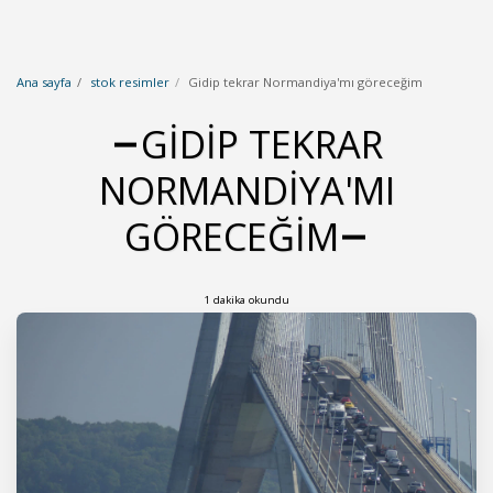
Ana sayfa
stok resimler
Gidip tekrar Normandiya'mı göreceğim
GIDIP TEKRAR
NORMANDIYA'MI
GÖRECEĞIM
1 dakika okundu