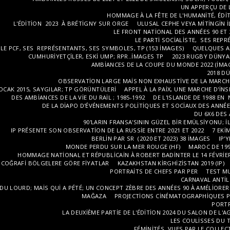
UN APPERÇU DE 
HOMMAGE À LA FÊTE DE L'HUMANITÉ, ÉDITIO
L'ÉDITION 2023 À BRÉTIGNY SUR ORGE
ULUSAL CEPHE VEYA MITINGIN I
LE FRONT NATIONAL DES ANNÉES 90 ET 2
LE PARTI SOCIALISTE, SES REP
LE PCF, SES REPRÉSENTANTS, SES SYMBOLES, TP (153 IMAGES)
QUELQUES A
CUMHURIYETÇILER, ESKI UMP; RPR..IMAGES TP
2023 RUGBY DÜNYA 
AMBIANCES DE LA COUPE DU MONDE 2022 (IMA
2018 D
OBSERVATION LARGE MAIS NON EXHAUSTIVE DE LA MARCHE
OCAK 2015, SAYGILAR; TP GÖRÜNTÜLERI
APPEL À LA PAIX, UNE MARCHE D'IN
DES AMBIANCES DE LA VIE DU RAIL ; 1985-1992
DE L'ISLANDE DE 1988 EN
DE LA DIAPO D'ÉVÉNEMENTS POLITIQUES ET SOCIAUX DES ANNÉES
DU 6X6 DES 
90'LARIN FRANSA'SININ GÜZEL BIR EMÜLSIYONU; I
IP PRÉSENTE SON OBSERVATION DE LA RUSSIE ENTRE 2021 ET 2022
7 EKI
BERLIN PAR SR (2020 ET 2023) 38 IMAGES
IP'
MONDE PERDU SUR LA MER ROUGE (HF)
MAROC DE 199
HOMMAGE NATIONAL ET RÉPUBLICAIN À ROBERT BADINTER LE 14 FÉVRIE
COĞRAFI BÖLGELERE GÖRE FIYATLAR
KAZAKHSTAN KIRGHIZISTAN 2019 (IP)
PORTRAITS DE CHEFS PAR PER
TEST M
CARNAVAL ANTILL
DU LOURD; MAIS QUI A PÉTÉ; UN CONCEPT ZÈBRE DES ANNÉES 90 À AMÉLIORE
MAĞAZA
PROJECTIONS CINÉMATOGRAPHIQUES P
PORTR
LA DEUXIÈME PARTIE DE L'ÉDITION 2024 DU SALON DE L'A
LES COULISSES DU
FÉMINITÉS, VUES PAR LE COLLEC