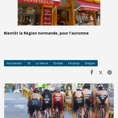
Bientôt la Région normande, pour l'automne
Norùandie
76
Le Havre
Etretat
Fécamp
Dieppe