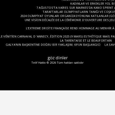
KADINLAR VE ERKEKLER YOL BI
7 AĞUSTOS'TA VAIRES SUR MARNES'DA KANO SPRINT 
TARAFTARLAR OLIMPIYATLARIN TANIĞI VE COŞKU
2024 OLIMPIYAT OYUNLARI ORGANIZASYONUNA KATILANLAR (GÖ
UNE VISION DÉCALÉE DE LA CÉRÉMONIE D'OUVERTURE DES JE
L'EXTREME DROITE FRANÇAISE REND HOMMAGE AU MENHIR À L'
LE VÉNITIEN CARNAVAL D 'ANNECY, ÉDITION 2025 (9 MARS) ESTHÉTIQUE MAIS P
LA TARENTAISE ET LE BEAUFORTAIN
GALYA'NIN BAŞKENTINE DOĞRU BIR YAKLAŞIM; 69'UN BAŞLANGICI
LA SAV
göz dinler
Telif Hakkı © 2026 Tüm hakları saklıdır