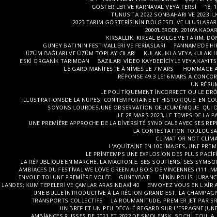
GÖSTERILER VE KARNAVAL VEYA TERSI
18, 
TUNUS'TA 2022 SONBAHARI VE 2023 IL
2023 TARIM GÖSTERISININ BÖLGESEL VE ULUSLARARAS
2000'LERDEN 2010'A KADAR
KIRSALLIK, KIRSAL BÖLGE VE TARIM, DÖ
GÜNEY BATI'NIN FESTIVALLERI VE FERIASLARI
PANNAME'DE HIR
ÜZÜM BAĞLARI VE ÜZÜM TOPLAYICILARI
KULAKLIKLA VEYA KULAKLIK
ESKI ORGANIK TARIMDAN
BAZILARI VIDEO KAYDEDICIYLE VEYA KAYITS
LE GARD MANIFESTE À NÎMES LE 7 MARS
HOMMAGE AU
RÉPONSE 49.3 LE16 MARS À CONCO
UN RÉSUM
LE POLITIQUEMENT INCORRECT OU LE DRÔ
ILLUSTRATIONSDE LA NUPES; CONTEMPORAINE ET HISTORIQUE; EN COU
SOYONS LOURDES,UNE OBSERVATION OEUCUMÉNIQUE QUI DE
LE 28 MARS 2023, LE TEMPS DE LA P
UNE PREMIÈRE APPROCHE DE LA DIVERSITÉ SYNDICALE AVEC SES REP
LA CONTESTATION TOULOUSAINE
CLIMAT OR NOT CLIMA
L'AQUITAINE EN 100 IMAGES, UNE PRE
LE PRINTEMPS UNE EXPLOSION DES PLUS PACIF
LA RÉPUBLIQUE EN MARCHE, LA MACRONIE, SES SOUTIENS, SES SYMBO
AMBIACES DU FESTIVAL WE LOVE GREEN AU BOIS DE VINCENNES (111 IM
ENVOLE TOI UNE PREMIÈRE VOLÉE
GÜNEYBATI
BI'NIN POLISI JURAN
LANDES; KUM TEPELERI VE ÇAMLAR ARASINDAKI 40
ENVOYEZ VOUS EN L'AIR
UNE BULLE INTRODUCTIVE À LA RÉGION GRAND EST, LA CHAMPAG
TRANSPORTS COLLECTIFS
LA ROUMANITUDE, PREMIER JET PAR SR
UN BREF ET UN PEU DÉCALÉ REGARD SUR L'ESPAGNE (UNE
AMBIANCES RUSSES DE 2021 ET 2022 DE SMOLENSK, SOCHI, TOULA,