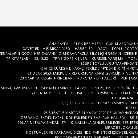
ANA SAYFA
STOK RESIMLER
GÜN KLASÖRÜNÜN
DAVET EDILMIŞ MISAFIRLER
HABERLER
DSÖ?
TOPLU PORTF
ZEBRALARIN GÖZÜ; HER ZAMANKI GIBI DAHA FAZLA BILGI IÇIN RESMIN ÜZERINE
TP KITAPLARI
98,18,22
TP'YE GÖRE KIŞILER
KÜRESEL YARIŞMA
TOPL
ZÈBRE TOPLULUĞU TARAFINDAN CH
BAHÇE CÜCESINE HARAÇ, TEKILDE TP'DEN BIR IYI NIY
21 OCAK 2023; EMEKLILIK REFORMUNA KARŞI GENÇLIK, FI VE NP
23 OCAK'TA KIZGIN FIRINCILAR
KORONA RUH HALLERI
PER TARA
RANSA, AVRUPA VE RUSYA'DAKI DEMIRYOLU ATMOSFERLERI, 115 TP GÖRÜNTÜSÜ
YOL ATMOSFERLERI
ULUSAL CEPHE ARŞIVLERI VE CLM PRO
ULUSLARARASI 
ÇEŞITLILIĞI VE GÖRSEL YAKLAŞIMIYLA ÇAL
2022 C
25 ŞUBAT, 5 MART VE 11 KASIM 2022'DE UKRAYNA'DAKI
ZEBRA KOLEKTIFI; FARKLI DÖNEMLERDEN BAZI RUH HALLERI
SR 
90'LARIN İTALYA'SINDAN, TP
KULAKLIKLA DINLENEBILECEK SES EFEK
BIRAZ BELÇIKALILIK
KOSTÜMLER VE KARNAVAL DIZISINDE, PARIS'TEKI EŞCINSEL GUR
POT TARAFINDAN PAU KARNAVAL
ÇEŞITLI VE