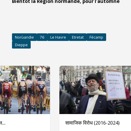
Bientôt la Région normande, pour l'automne
Norùandie
76
Le Havre
Etretat
Fécamp
Dieppe
....
सामाजिक विरोध (2016-2024)