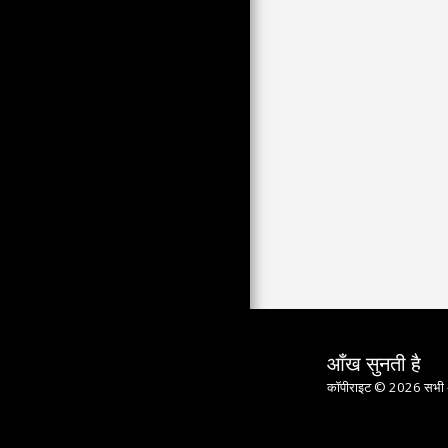
अंगूर के बाग और अंगूर चुनने वाले
हेडफ़ोन के साथ या उसके बिना सुनने
के लिए वीएचएस संग्रह (ट्रैक 1)
पुरानी जैविक खेती से
वीसीआर के साथ या उसके बिना देखने
लायक कुछ अवर्गीकृत
ले गार्ड 7 मार्च को नीम्स में प्रदर्शन
करेंगे
8 मार्च, 2023 को मोंटपेलियर में
महिलाओं को श्रद्धांजलि
कॉनकॉर्ड में प्रतिक्रिया 49.3 मार्च
16
मार्च 2023 के मध्य में ट्यूनिस और
उसके आसपास
18 मार्च, 2023 को ट्यूनीशियाई शादी
का सारांश
आँख सुनती है
दावों में राजनीतिक रूप से ग़लत या
कॉपीराइट © 2026 सभी अ
मज़ाकिया (100 छवियाँ)
NUPES से चित्रण; समकालीन और
ऐतिहासिक; वर्तमान में संसाधित किया