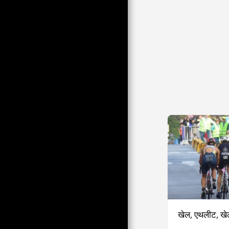
LE COLLECTIF ZEBRE;
QUELQUES AMBIANCES DE
DIFFÉRENTES ZÉPOQUES
सीनियर द्वारा देखे गए कोरोना मूड
90 के दशक के इटली से, टी.पी
AMBIANCES SONORES À
ÉCOUTER AVEC CASQUE
पोलैंड, अटलांटिक से यूराल तक?
थोड़ा बेल्जियननेस!
बड़े बौने से पहले रूस का क्या पहनता
है!
LE 21 JANVIER LA FI FAIT LE
SPECTACLE
वेशभूषा और कार्निवल श्रृंखला में,
पेरिस में समलैंगिक गौरव की टिप्पणियों
से लिया गया चयन (टीपी)।
पऊ कार्निवल प्रति पॉट
खेल, एथलीट, खेल
विभिन्न और विविध समारोहों के लिए
पोशाक