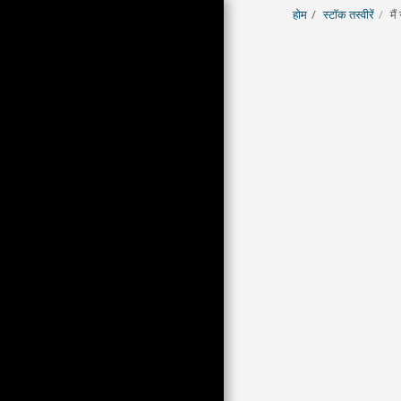
होम
स्टॉक तस्वीरें
मै
होम
स्टॉक तस्वीरें
LE DOSSIER DE L'IMAGE
DU JOUR
व्यापार और शुल्क
अभिलेखागार
आमंत्रित अतिथि
समाचार
कौन?