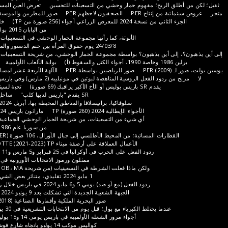
طلق الريح؛ مفهوم حمار وحشي من التسعينات للتحسين
تعرض العين المستمعة ساعات PER
ئية من إنتاج PER
الصحفيون لاحظهم PER
صور للمطربين والموسيقيين بواسطة PER
لثاني من نسخة 2024 للمعرض الزراعي أجواء (256 صورة من TP)
خلف كواليس الزمن
من اليابان 2015 بواسطة SR
مجهز
الأنوثة، كما رأتها مجموعة الحمار الوحشي في التسعينيات (TP، PER، CLM)
24/03/8 يوم حقوق المرأة بين ختم الدستور والمطالب (125 ط.ت)
لى أين يذهبون؟ بواسطة مجموعة الحمار الوحشي، من شريحة التسعينيات (PER، TP، CLM)
، أجواء الكتل والسقوط (أ)
بوابة الألعاب الأولمبية
إسرائيل 1981 (أ)
PER )
صور للرياضيين بواسطة PER
الآلهة الأربعة عشر لمسافة 100 متر (PER)
ن ردود الفعل الروسية المناهضة لبوتين في مونبلييه (2 مارس) وفي باريس (17 مارس) (TP)
يقدم SR باريس بوليس أو الأخ الأكبر يراقبك (69 صورة)
تحية لسيتروين بواسطة TP
SR يقدم "باريس لديها كلب"
ساحل العاج، 2024 (IP)
سلوفاكيا، براتيسلافا والمناطق المحيطة بها، أبريل 2024 (212 صورة، TP)
الأجواء الإيطالية 2024 (260 صورة) TP
ماراثون باريس 2024 (85 صورة TP)
أي شيء من التسعينات، من شريحة الحمار الوحشي الجماعية
4X4 يراها OB
من سوريا عام 1986 ذاكرة الأماكن (أ)
القطارات المسائية؛ من المحيط الأطلسي إلى جبال الأورال، 106 صورة (IP، JMM، TP، PER)
الأعمال العملاقة على أرصفة ميناء LA GRANDE MOTTE (2021-2023) TP
ردود الفعل على الحرب في أوكرانيا في 25 فبراير و5 مارس و11 نوفمبر 2022 (TP)
ممثلون ورموز الانتخابات الأوروبية في 9 يونيو (صور TP)
ولكن ماذا فعلت الشرطة في التسعينيات (من شريحة TP، CLM، PER، OB، MA)
1 مايو 2024 تقليدي، متناثر بعض الشيء ولكنه معبر (TP)
ردود الفعل (مع أو ضد) يومي 5 و6 مايو 2024 في باريس خلال زيارة شي جين بينغ
الجبهة الشعبية الجديدة التي تشكلت بعد 9 يونيو 2024، ممثلوها ورموزها
صور البحرية الملكية وأقمارها الصناعية (2018-2024)؛ صور TP
عندما يختلط الكبرياء مع بول؛ قبل يوم من الانتخابات التشريعية في 30 يونيو. 101 صور TP
أجواء مرور الشعلة الأولمبية في باريس يومي 14 و15 يوليو 115 صورة (TP)
كواليس موكب 14 يوليو باتجاه شارع فوش، 88 صورة (TP)