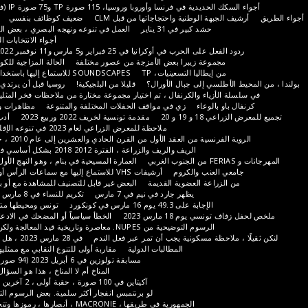
كك الحديدية في فرنسا وأوروبا وروسيا، 115 صورة TP و75 صورة IP (في أسفل الصفحة)
شيف الجبهة الوطنية واحتجاجاتها من قبل CLM
ضعيف كوظائف بنفسي
المطالبات الدولية
حشد كبير في 31 يناير
العمل في تنوعه ونهجه البصري ، بعض العناصر قيد التطوير
أجواء الانتخابات الرئاسية لعام 2022
ردود الفعل على الحرب في أوكرانيا في 25 فبراير و5 مارس و11 نوفمبر 2022 (160 صورة TP)
مجموعة زيبرا بعض الأمزجة من عصور مختلفة
الحالة المزاجية للكورونا التي يراها SR
من إيطاليا التسعينيات، TP
SOUNDSCAPES للاستماع إليها باستخدام سماعات الرأس
يط الأطلسي إلى جبال الأورال؟
قليلا من البلجيكية!
روسيا قبل أن يرتدي القزم الكبير ماذا!
سلة الأزياء والكرنفال ، تم اختيار مجموعة مختارة من ملاحظات فخر المثليين في باريس (TP
ال باو بالوعاء
زي في مواقف الحفلات المختلفة والمتنوعة
مظاهرات وكرنفال او العكس
راعي 18 و 19 و 20
مقدمة تونسية لخريف 2022 وربيع 2023
أدب السكك الحديدية
ملاحظة للمعرض الزراعي لعام 2023 في تنوعه الإقليمي والدولي (TP)
وية الفرنسية من العقد الأول من القرن الحادي والعشرين إلى عام 2010 ، خاصة بيريغور (TP)
الريف والريف والزراعة ، الفترة 2012 2018 بشكل أساسي في 64 بواسطة PT
 الغربي
العمارة المسيحية في بنام ، وهو النهج الأول الذي يجب اتباعه
جامعي العنب والكروم
أرشيفات VHS للاستماع إليها مع سماعات الرأس أو بدونها (المسار 1)
من الزراعة العضوية القديمة
البعض غير قابل للتصنيف للمشاهدة مع أو بدون مسجل فيديو
يظهر جارد في نيم في 7 مارس
تكريم للنساء في 8 مارس 2023 في مونبلييه
الإجابة على 49.3 يوم 16 مارس في كونكورد
تونس ومحيطها منتصف مارس 2023
اف تونسي يوم 18 مارس 2023
الخطأ سياسياً أو المضحك في الادعاءات (100 صورة).
الرسوم التوضيحية من NUPES. معاصرة وتاريخية قيد المعالجة ولكن الأساسي موجود
ا ، ملاحظة مسكونية يجب أن تمر عبر فعل الندم
في 28 مارس 2023 ، هل حان وقت الراحة؟
المطالبات الدولية
مقاربة أولى للتنوع النقابي مع ممثليها ومطالبها (577 I)
مسابقة تولوزين في 6 أبريل 2023 (94 صورة ومقطعان فيديو)
المناخ أم لا المناخ ، هذا هو السؤال! TP (578 صورة)
آكيتاين في 100 صورة ، حقبة أولى ، 2 آخرين سيكونون حاضرين
لو برنتمبس انفجار أكثر سلمية. بعض الرسوم التوضيحية الموسمية
الجمهورية في طريقها ، MACRONIE ، أنصارها ، رموزها وتتحدى صور TP 310