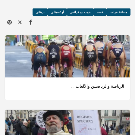
قسم
هوت دو فرانس
أوكسيتاني
بريتاني
رياضيين والألعاب ....