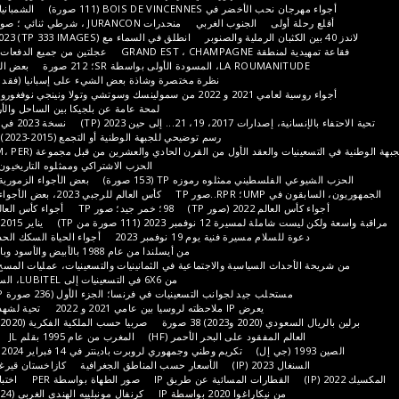
جان نحب الأخضر في BOIS DE VINCENNES (111 صورة)
الشمبانيا؛ الفقاعات الأولى
 رحلة أولى
الجنوب الغربي
منحدرات JURANCON ، شرطي ثنائي ؛ صور TP ، 171 صورة
انطلق في السماء مع LE BOURGET 2023 (TP 333 IMAGES)
منطقة GRAND EST ، CHAMPAGNE
عجلتين من جميع الدفعات
النقل الجماعي
LA ROUMANITUDE، المسودة الأولى بواسطة SR؛ 212 صورة
بعض الأطباق الاسكتلندية
نظرة مختصرة وشاذة بعض الشيء على إسبانيا (فقد جزء من الأرشيف)
2 و 2022 من سمولينسك وسوتشي وتولا ونينجي نوفغورود والأورال صور IP
لمحة عامة عن بلجيكا بين الساحل والأراضي المستنقعات
دارات 2017، 19، 21... إلى حين 2023 (TP)
نسخة 2023 في بريتيني سور أورج
رسم توضيحي للجبهة الوطنية أو التجمع (2015-2023)؛ 135 صورة لـ TP
نيات والعقد الأول من القرن الحادي والعشرين من قبل مجموعة ZÈBRE (TP، CLM، PER)
الحزب الاشتراكي وممثلوه التاريخيون؛ TP (150 صورة)
عي الفلسطيني ممثلوه رموزه TP (153 صورة)
بعض الأجواء الزمورية، TP (100 صورة)
 UMP؛ RPR..صور TP
كأس العالم للرجبي 2023، بعض الأجواء؛ 130 صورة (TP)
كأس العالم 2022 (صور TP)
98؛ خمر جيد؛ صور TP
أجواء كأس العالم 2018؛ صور TP
ة لمسيرة 12 نوفمبر 2023 (111 صورة من TP)
يناير 2015، تحياتي؛ صور TP
دعوة للسلام مسيرة فنية يوم 19 نوفمبر 2023
أجواء الحياة السكك الحديدية. 1985-1992
من أيسلندا من عام 1988 بالأبيض والأسود وباللون السلبي (TP)
 الأحداث السياسية والاجتماعية في الثمانينيات والتسعينيات، عمليات المسح الأولى (صور TP)
من 6X6 في التسعينيات إلى LUBITEL، السلسلة الأولى (TP)
مستحلب جيد لجوانب التسعينيات في فرنسا؛ الجزء الأول (236 صورة TP)
اختيارات IP
يعرض IP ملاحظته لروسيا بين عامي 2021 و 2022
تحية لشهداء مجازر 7 أكتوبر
دي (2020 و2023) 38 صورة
صربيا حسب الملكية الفكرية (2020 و2023) 60 صورة
العالم المفقود على البحر الأحمر (HF)
المغرب من عام 1995 بقلم JL
الصين 2018 (IP)
تكريم وطني وجمهوري لروبرت بادينتر في 14 فبراير 2024 في ساحة فاندوم.
السنغال 2023 (IP)
الأسعار حسب المناطق الجغرافية
كازاخستان قيرغيزستان 2019 (IP)
القطارات المسائية عن طريق IP
صور الطهاة بواسطة PER
اختبار متعدد الصفحات
من نيكاراغوا 2020 بواسطة IP
كرنفال مونبلييه الهندي الغربي (24/02/24) (TP)
لا