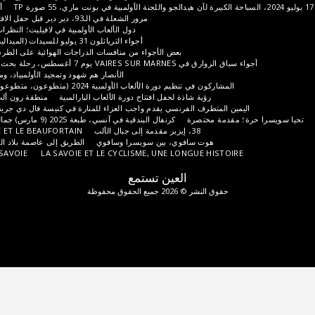
أماكن الألعاب (TP)
مرور الشعلة في الـ93، دير دير قبل حفل الافتتاح، 25 و26 يوليو
دول الألعاب الأولمبية في لافيليت؛ النظرات الأولى، صور TP
أجواء الترياتلون 31 يوليو للسيدات (الميدالية الذهبية) والرجال
بعض الأجواء من منافسات الدراجات الهوائية على الطرق للنساء والرجال.
اق الزوارق في VAIRES SUR MARNES يوم 7 أغسطس، رحلة بحث عن متعة التجديف
الأنصار هم شهود وتمجيد الأولمبياد، وملاحظات الداعمين
المشاركون في تنظيم دورة الألعاب الأولمبية 2024 (متطوعون، متطوعون، رعاة، وغيرهم)
رؤية شاذة لحفل افتتاح دورة الألعاب البارالمبية
منطقة رون ألب
نهج شامبيري
اليمين المتطرف الفرنسي يقدم واجب العزاء للمنارة في كنيسة فال دي جريس، 16 يناير 2025
ة؛ مقدمة مختصرة
كرنفال البندقية في آنسي، طبعة 2025 (9 مارس) جمالي لكنه غير شعبي
38، إيزير مقدمة إلى جبال الألب
LA TARENTAISE ET LE BEAUFORTAIN
هوت سافوي، بين سويسرا وسافوي
الطريق إلى عاصمة بلاد الغال؛ بداية عام 69
MUSIQUES EN SAVOIE
LA SAVOIE ET LE CYCLISME, UNE LONGUE HISTOIRE
العين تستمع
حقوق النشر © 2026 جميع الحقوق محفوظة