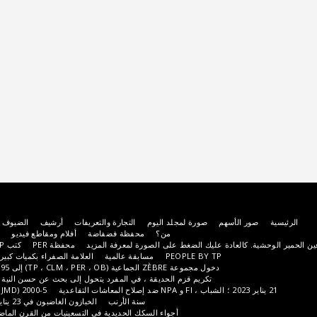
ر الأسهم
صورة لمجلد اليوم
التجارة والتعريفات
أرشيف
الضيوف المدعوين
أخبار
من؟
محفظة فضفاضة
أفلام ومقاطع فيديو
التعليمات
اتصل
 كالعادة عليك الضغط على الصورة لمعرفة المزيد
محفظة PER
كتب TP
98 ، 18 ، 22
PEOPLE BY TP
مسابقة عالمية
العلامة الصفراء بكميات كبيرة (550 صورة TP)
دخول مجموعة ZÈBRE الجماعية (TP ، CLM ، PER ، OB) إلى CHIRAQUIE ، 1995
تكريم قزم الحديقة ، في المفرد يتحول إلى بحث عن حسن النية من TP ولكن أيضًا
2000-5 (PER، CLM، TP، JMD)
سنة الأرنب
الخبازون الغاضبون في 23 يناير
أمزجة كورونا
أجواء السكك الحديدية في التسعينيات من القرن الماضي
الأبيض أبيض